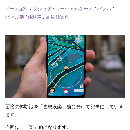
ゲーム案件
/
ソシャゲ
/
ソーシャルゲーム
/
バブル
/
バブル期
/
体験談
/
高単価案件
面接の体験談を「喜怒哀楽」編に分けて記事にしていき
ます。
今回は、「楽」編になります。