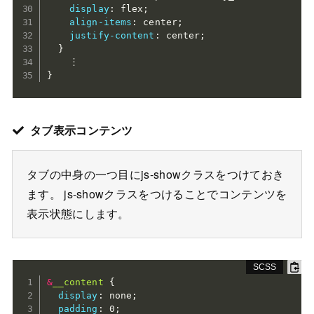
display
:
 flex
;
align-items
:
 center
;
justify-content
:
 center
;
}
}
タブ表示コンテンツ
タブの中身の一つ目にjs-showクラスをつけておき
ます。 js-showクラスをつけることでコンテンツを
表示状態にします。
&
__content 
{
display
:
 none
;
padding
:
 0
;