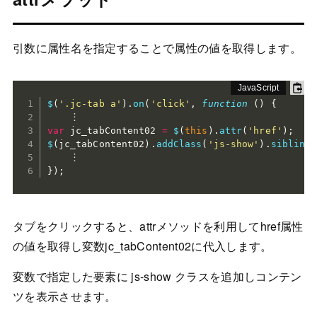
引数に属性名を指定することで属性の値を取得します。
$
(
'.jc-tab a'
)
.
on
(
'click'
,
function
(
)
{
var
 jc_tabContent02 
=
$
(
this
)
.
attr
(
'href'
)
;
$
(
jc_tabContent02
)
.
addClass
(
'js-show'
)
.
siblings
}
)
;
タブをクリックすると、attrメソッドを利用してhref属性
の値を取得し変数jc_tabContent02に代入します。
変数で指定した要素に js-show クラスを追加しコンテン
ツを表示させます。