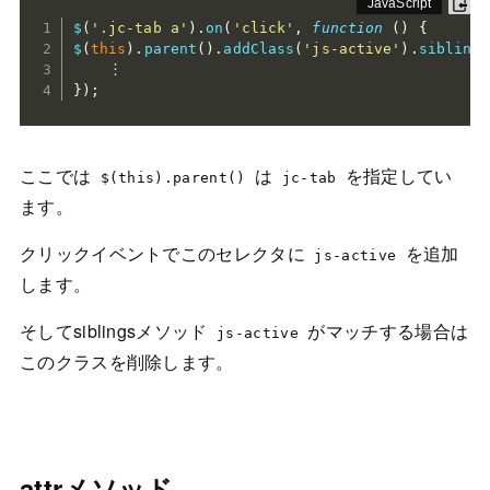
$
(
'.jc-tab a'
)
.
on
(
'click'
,
function
(
)
{
$
(
this
)
.
parent
(
)
.
addClass
(
'js-active'
)
.
siblings
}
)
;
ここでは
は
を指定してい
$(this).parent()
jc-tab
ます。
クリックイベントでこのセレクタに
を追加
js-active
します。
そしてsiblingsメソッド
がマッチする場合は
js-active
このクラスを削除します。
attrメソッド