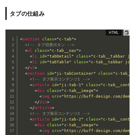
タブの仕組み
<
section
class
=
"
c-tab
"
>
<!-- タブ切替ボタン -->
<
ul
class
=
"
c-tab__nav
"
>
<
li
id
=
"
tabDetail
"
class
=
"
c-tab__tabbar jc-
<
li
id
=
"
tabTable
"
class
=
"
c-tab__tabbar jc-t
</
ul
>
<
section
id
=
"
ji-tabContainer
"
class
=
"
c-tab__w
<!-- タブ表示コンテンツ1 -->
<
article
id
=
"
ji-tab-1
"
class
=
"
c-tab__conten
<
div
class
=
"
c-tab__image
"
>
<
img
src
=
"
https://buff-design.com/demo/
</
div
>
</
article
>
<!-- タブ表示コンテンツ2 -->
<
article
id
=
"
ji-tab-2
"
class
=
"
c-tab__conten
<
div
class
=
"
c-tab__image
"
>
<
img
src
=
"
https://buff-design.com/demo/