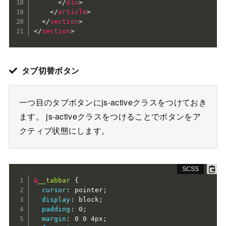
</
div
>
</
article
>
</
section
>
</
section
>
タブ切替ボタン
一つ目のタブボタンにjs-activeクラスをつけておき
ます。 js-activeクラスをつけることでボタンをア
クティブ状態にします。
&
__tabbar 
{
cursor
:
 pointer
;
display
:
 block
;
padding
:
 0
;
margin
:
 0 0 4px
;