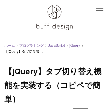
toggle
navigatio
ホーム
プログラミング
JavaScript
jQuery
【jQuery】タブ切り替え機能を実装する（コピペで簡単）
【jQuery】タブ切り替え機
能を実装する（コピペで簡
単）