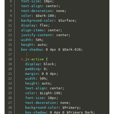
font-size
:
 18px
;
text-align
:
 center
;
text-decoration
:
 none
;
color
:
$Dark-100
;
background-color
:
$Surface
;
display
:
 flex
;
align-items
:
 center
;
justify-content
:
 center
;
width
:
 50%
;
height
:
 auto
;
box-shadow
:
 0 4px 0 
$Dark-026
;
︙

&
.js-active 
{
display
:
 block
;
padding
:
 0
;
margin
:
 0 0 4px
;
width
:
 50%
;
height
:
 auto
;
text-align
:
 center
;
color
:
$Light-100
;
font-size
:
 18px
;
text-decoration
:
 none
;
background-color
:
$Primary
;
box-shadow
:
 0 4px 0 
$Primary_Dark
;